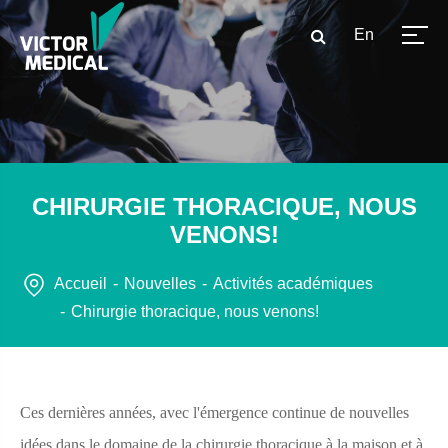
En
CHIRURGIE THORACIQUE, NOUS
VENONS!
Accueil
Nouvelles
Activités académiques
Chirurgie thoracique, nous venons!
Ces dernières années, avec l'émergence continue de nouvelles
idées dans le domaine de la chirurgie thoracique à la maison et à