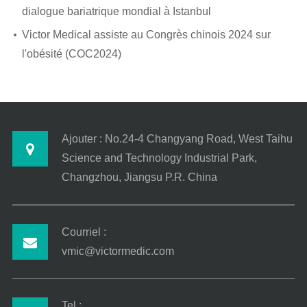
dialogue bariatrique mondial à Istanbul
Victor Medical assiste au Congrès chinois 2024 sur
l'obésité (COC2024)
Ajouter : No.24-4 Changyang Road, West Taihu
Science and Technology Industrial Park,
Changzhou, Jiangsu P.R. China
Courriel :
vmic@victormedic.com
Tel :